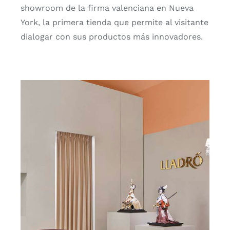
show­room de la fir­ma valen­cia­na en Nue­va
York, la pri­me­ra tien­da que per­mi­te al visi­tan­te
dia­lo­gar con sus pro­duc­tos más inno­va­do­res.