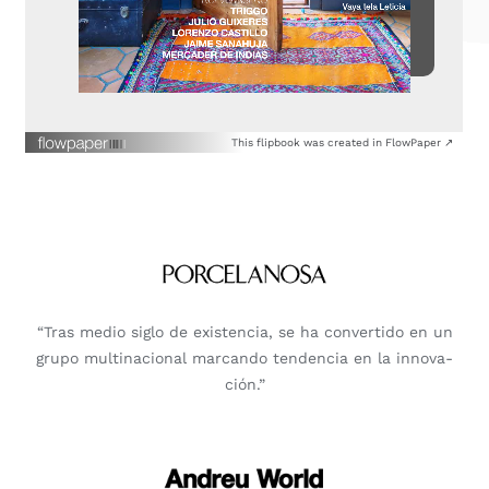
CONTACTO
This flip­book was crea­ted in Flow­Pa­per ↗
“Tras medio siglo de exis­ten­cia, se ha con­ver­ti­do en un
gru­po mul­ti­na­cio­nal mar­can­do ten­den­cia en la inno­va­
ción.”