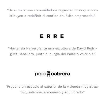
“Se suma a una comu­ni­dad de orga­ni­za­cio­nes que con­
tri­bu­yen a rede­fi­nir el sen­ti­do del éxi­to empre­sa­rial.”
“Hor­ten­sia Herre­ro ante una escul­tu­ra de David Rodrí­
guez Caba­lle­ro, jun­to a la logia del Pala­cio Vale­rio­la.”
“Pro­po­ne un espa­cio al exte­rior de la vivien­da muy atrac­
ti­vo, solem­ne, armo­nio­so y equi­li­bra­do.”