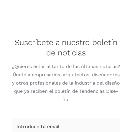
Suscríbete a nuestro boletín
de noticias
¿Quie­res estar al tan­to de las últi­mas noti­cias?
Úne­te a empre­sa­rios, arqui­tec­tos, dise­ña­do­res
y otros pro­fe­sio­na­les de la indus­tria del dise­ño
que ya reci­ben el bole­tín de Ten­den­cias Dise­
ño.