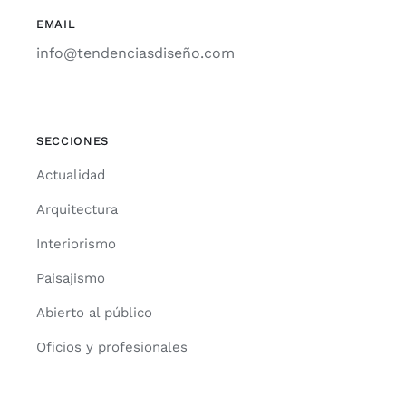
EMAIL
info@tendenciasdiseño.com
SECCIONES
Actua­li­dad
Arqui­tec­tu­ra
Inte­rio­ris­mo
Pai­sa­jis­mo
Abier­to al públi­co
Ofi­cios y pro­fe­sio­na­les