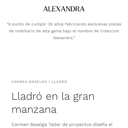
“A pun­to de cum­plir 30 años fabri­can­do exclu­si­vas pie­zas
de mobi­lia­rio de alta gama bajo el nom­bre de Colec­ción
Ale­xan­dra.”
CARMEN BASELGA / LLADRÓ
Lladró en la gran
manzana
Car­men Basel­ga Taller de pro­yec­tos dise­ña el