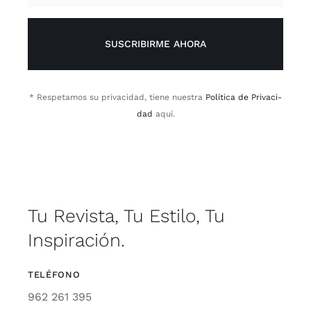
SUSCRIBIRME AHORA
* Res­pe­ta­mos su pri­va­ci­dad, tie­ne nues­tra
Polí­ti­ca de Pri­va­ci­
dad
aquí.
Tu Revista, Tu Estilo, Tu
Inspiración.
TELÉFONO
962 261 395