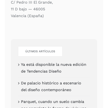
C/ Pedro III El Gran­de,
11 D bajo — 46005
Valen­cia (Espa­ña)
ÚLTI­MOS ARTÍCU­LOS
Ya está dis­po­ni­ble la nue­va edi­ción
de Ten­den­cias Dise­ño
De pala­cio his­tó­ri­co a esce­na­rio
del dise­ño con­tem­po­rá­neo
Par­quet, cuan­do un sue­lo cam­bia