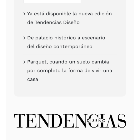
Ya está dis­po­ni­ble la nue­va edi­ción
de Ten­den­cias Dise­ño
De pala­cio his­tó­ri­co a esce­na­rio
del dise­ño con­tem­po­rá­neo
Par­quet, cuan­do un sue­lo cam­bia
por com­ple­to la for­ma de vivir una
casa