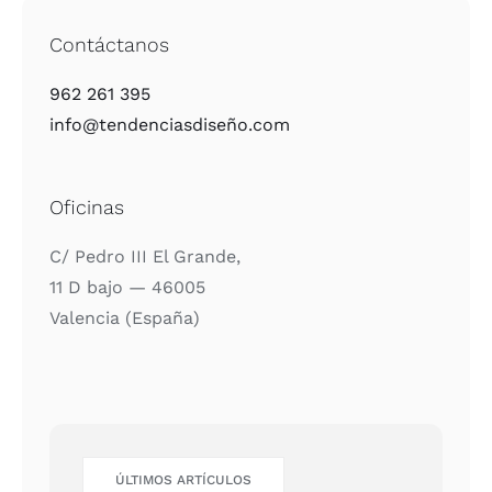
Contáctanos
962 261 395
info@tendenciasdiseño.com
Oficinas
C/ Pedro III El Gran­de,
11 D bajo — 46005
Valen­cia (Espa­ña)
ÚLTI­MOS ARTÍCU­LOS