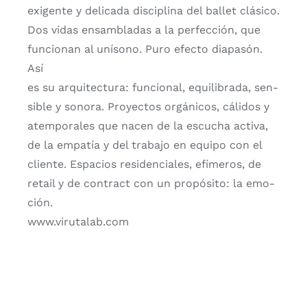
exi­gen­te y deli­ca­da dis­ci­pli­na del ballet clá­si­co.
Dos vidas ensam­bla­das a la per­fec­ción, que
fun­cio­nan al uní­sono. Puro efec­to dia­pa­són.
Así
es su arqui­tec­tu­ra: fun­cio­nal, equi­li­bra­da, sen­
si­ble y sono­ra. Pro­yec­tos orgá­ni­cos, cáli­dos y
atem­po­ra­les que nacen de la escu­cha acti­va,
de la empa­tía y del tra­ba­jo en equi­po con el
clien­te. Espa­cios resi­den­cia­les, efí­me­ros, de
retail y de con­tract con un pro­pó­si­to: la emo­
ción.
www.virutalab.com