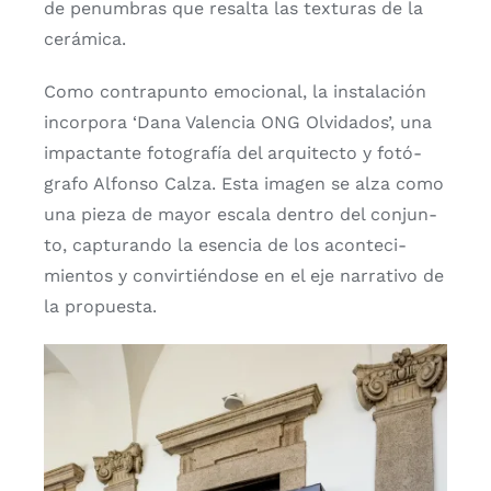
de penum­bras que resal­ta las tex­tu­ras de la
cerá­mi­ca.
Como con­tra­pun­to emo­cio­nal, la ins­ta­la­ción
incor­po­ra ‘Dana Valen­cia ONG Olvi­da­dos’, una
impac­tan­te foto­gra­fía del arqui­tec­to y fotó­
gra­fo Alfon­so Cal­za. Esta ima­gen se alza como
una pie­za de mayor esca­la den­tro del con­jun­
to, cap­tu­ran­do la esen­cia de los acon­te­ci­
mien­tos y con­vir­tién­do­se en el eje narra­ti­vo de
la pro­pues­ta.