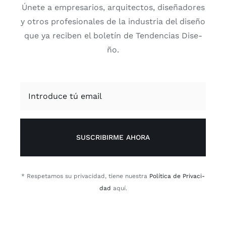
Úne­te a empre­sa­rios, arqui­tec­tos, dise­ña­do­res
y otros pro­fe­sio­na­les de la indus­tria del dise­ño
que ya reci­ben el bole­tín de Ten­den­cias Dise­
ño.
SUSCRIBIRME AHORA
* Res­pe­ta­mos su pri­va­ci­dad, tie­ne nues­tra
Polí­ti­ca de Pri­va­ci­
dad
aquí.