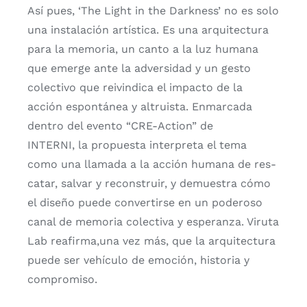
Así pues, ‘The Light in the Dark­ness’ no es solo
una ins­ta­la­ción artís­ti­ca. Es una arqui­tec­tu­ra
para la memo­ria, un can­to a la luz huma­na
que emer­ge ante la adver­si­dad y un ges­to
colec­ti­vo que rei­vin­di­ca el impac­to de la
acción espon­tá­nea y altruis­ta. Enmar­ca­da
den­tro del even­to “CRE-Action” de
INTERNI, la pro­pues­ta inter­pre­ta el tema
como una lla­ma­da a la acción huma­na de res­
ca­tar, sal­var y recons­truir, y demues­tra cómo
el dise­ño pue­de con­ver­tir­se en un pode­ro­so
canal de memo­ria colec­ti­va y espe­ran­za. Viru­ta
Lab reafirma,una vez más, que la arqui­tec­tu­ra
pue­de ser vehícu­lo de emo­ción, his­to­ria y
com­pro­mi­so.