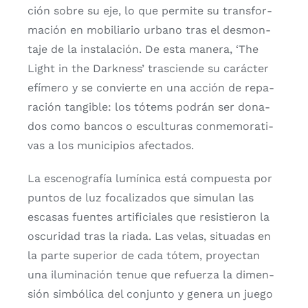
ción sobre su eje, lo que per­mi­te su trans­for­
ma­ción en mobi­lia­rio urbano tras el des­mon­
ta­je de la ins­ta­la­ción. De esta mane­ra, ‘The
Light in the Dark­ness’ tras­cien­de su carác­ter
efí­me­ro y se con­vier­te en una acción de repa­
ra­ción tan­gi­ble: los tótems podrán ser dona­
dos como ban­cos o escul­tu­ras con­me­mo­ra­ti­
vas a los muni­ci­pios afec­ta­dos.
La esce­no­gra­fía lumí­ni­ca está com­pues­ta por
pun­tos de luz foca­li­za­dos que simu­lan las
esca­sas fuen­tes arti­fi­cia­les que resis­tie­ron la
oscu­ri­dad tras la ria­da. Las velas, situa­das en
la par­te supe­rior de cada tótem, pro­yec­tan
una ilu­mi­na­ción tenue que refuer­za la dimen­
sión sim­bó­li­ca del con­jun­to y gene­ra un jue­go