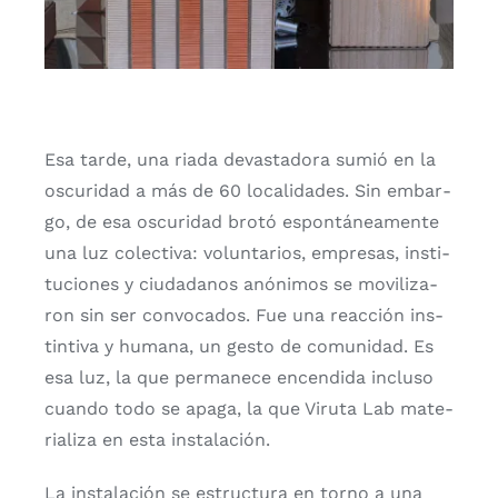
Esa tar­de, una ria­da devas­ta­do­ra sumió en la
oscu­ri­dad a más de 60 loca­li­da­des. Sin embar­
go, de esa oscu­ri­dad bro­tó espon­tá­nea­men­te
una luz colec­ti­va: volun­ta­rios, empre­sas, ins­ti­
tu­cio­nes y ciu­da­da­nos anó­ni­mos se movi­li­za­
ron sin ser con­vo­ca­dos. Fue una reac­ción ins­
tin­ti­va y huma­na, un ges­to de comu­ni­dad. Es
esa luz, la que per­ma­ne­ce encen­di­da inclu­so
cuan­do todo se apa­ga, la que Viru­ta Lab mate­
ria­li­za en esta ins­ta­la­ción.
La ins­ta­la­ción se estruc­tu­ra en torno a una