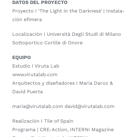
DATOS DEL PROYECTO
Pro­yec­to I ‘The Light in the Dark­ness’ | Ins­ta­la­
ción efí­me­ra
Loca­li­za­ción I Uni­ver­si­tà Degli Stu­di di Milano
Sot­to­por­ti­co Cor­ti­le di Ono­re
EQUIPO
Estu­dio I Viru­ta Lab
www.virutalab.com
Arqui­tec­tos y dise­ña­do­res I Maria Daroz &
David Puer­ta
maria@virutalab.com david@virutalab.com
Rea­li­za­ción I Tile of Spain
Pro­gra­ma | CRE-Action, INTERNI Maga­zi­ne