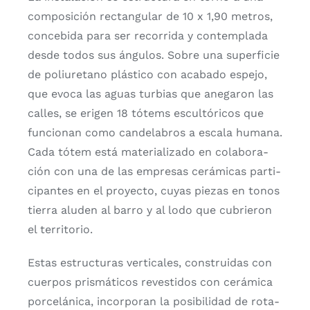
com­po­si­ción rec­tan­gu­lar de 10 x 1,90 metros,
con­ce­bi­da para ser reco­rri­da y con­tem­pla­da
des­de todos sus ángu­los. Sobre una super­fi­cie
de poliu­re­tano plás­ti­co con aca­ba­do espe­jo,
que evo­ca las aguas tur­bias que ane­ga­ron las
calles, se eri­gen 18 tótems escul­tó­ri­cos que
fun­cio­nan como can­de­la­bros a esca­la huma­na.
Cada tótem está mate­ria­li­za­do en cola­bo­ra­
ción con una de las empre­sas cerá­mi­cas par­ti­
ci­pan­tes en el pro­yec­to, cuyas pie­zas en tonos
tie­rra alu­den al barro y al lodo que cubrie­ron
el terri­to­rio.
Estas estruc­tu­ras ver­ti­ca­les, cons­trui­das con
cuer­pos pris­má­ti­cos reves­ti­dos con cerá­mi­ca
por­ce­lá­ni­ca, incor­po­ran la posi­bi­li­dad de rota­