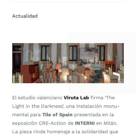
CONTACTO
Actua­li­dad
El estu­dio valen­ciano
Viru­ta Lab
fir­ma ‘The
Light in the Dark­ness’, una ins­ta­la­ción monu­
men­tal para
Tile of Spain
pre­sen­ta­da en la
expo­si­ción CRE-Action de
INTERNI
en Milán.
La pie­za rin­de home­na­je a la soli­da­ri­dad que