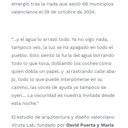
emer­gió tras la ria­da que aso­ló 68 muni­ci­pios
valen­cia­nos el 29 de octu­bre de 2024.
“…y el agua lo arra­só todo. Ya no oigo nada,
tam­po­co veo, la luz se ha apa­ga­do en todo el
pue­blo. Solo sien­to la furia del agua borran­do
todo lo que toca, doblan­do los coches como
quien dobla un papel, y arras­tran­do calle aba­
jo, todo lo que pue­de inter­po­ner­se en su
camino, las voces de ayu­da ya tam­po­co se
oyen… La oscu­ri­dad es nues­tra invi­ta­da des­de
esta noche.”
El estu­dio de arqui­tec­tu­ra y dise­ño valen­ciano
Viru­ta Lab, fun­da­do por
David Puer­ta y María