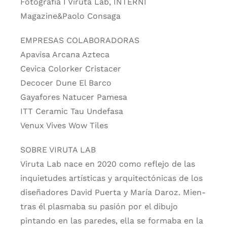
Foto­gra­fía I Viru­ta Lab, INTERNI
Magazine&Paolo Con­sa­ga
EMPRESAS COLABORADORAS
Apa­vi­sa Arca­na Azte­ca
Cevi­ca Color­ker Cris­ta­cer
Deco­cer Dune El Bar­co
Gaya­fo­res Natu­cer Pame­sa
ITT Cera­mic Tau Unde­fa­sa
Venux Vives Wow Tiles
SOBRE VIRUTA LAB
Viru­ta Lab nace en 2020 como refle­jo de las
inquie­tu­des artís­ti­cas y arqui­tec­tó­ni­cas de los
dise­ña­do­res David Puer­ta y María Daroz. Mien­
tras él plas­ma­ba su pasión por el dibu­jo
pin­tan­do en las pare­des, ella se for­ma­ba en la