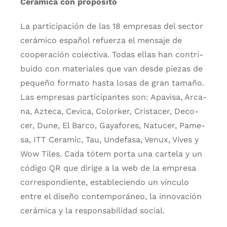
Cerá­mi­ca con pro­pó­si­to
La par­ti­ci­pa­ción de las 18 empre­sas del sec­tor
cerá­mi­co espa­ñol refuer­za el men­sa­je de
coope­ra­ción colec­ti­va. Todas ellas han con­tri­
bui­do con mate­ria­les que van des­de pie­zas de
peque­ño for­ma­to has­ta losas de gran tama­ño.
Las empre­sas par­ti­ci­pan­tes son: Apa­vi­sa, Arca­
na, Azte­ca, Cevi­ca, Color­ker, Cris­ta­cer, Deco­
cer, Dune, El Bar­co, Gaya­fo­res, Natu­cer, Pame­
sa, ITT Cera­mic, Tau, Unde­fa­sa, Venux, Vives y
Wow Tiles. Cada tótem por­ta una car­te­la y un
códi­go QR que diri­ge a la web de la empre­sa
corres­pon­dien­te, esta­ble­cien­do un víncu­lo
entre el dise­ño con­tem­po­rá­neo, la inno­va­ción
cerá­mi­ca y la res­pon­sa­bi­li­dad social.