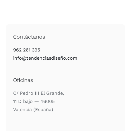
Contáctanos
962 261 395
info@tendenciasdiseño.com
Oficinas
C/ Pedro III El Gran­de,
11 D bajo — 46005
Valen­cia (Espa­ña)