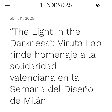
Saltar
Toggle
al
Navigation
contenido
abril 11, 2025
INICIO
“The Light in the
ARQUITECTURA
Darkness”: Viruta Lab
rinde homenaje a la
INTERIORISMO
solidaridad
CONTRACT
valenciana en la
PROFESIONALES
Semana del Diseño
de Milán
MÁS SECCIONES