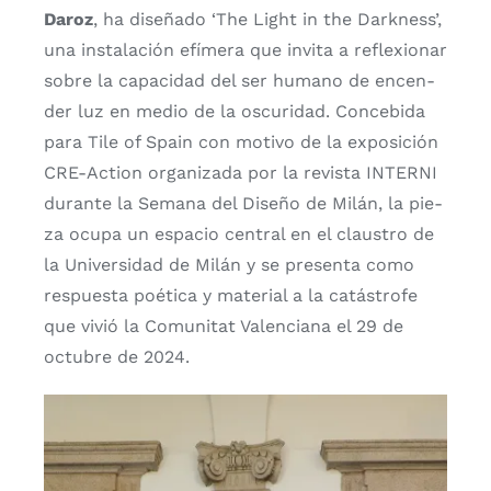
Daroz
, ha dise­ña­do ‘The Light in the Dark­ness’,
una ins­ta­la­ción efí­me­ra que invi­ta a refle­xio­nar
sobre la capa­ci­dad del ser humano de encen­
der luz en medio de la oscu­ri­dad. Con­ce­bi­da
para Tile of Spain con moti­vo de la expo­si­ción
CRE-Action orga­ni­za­da por la revis­ta INTERNI
duran­te la Sema­na del Dise­ño de Milán, la pie­
za ocu­pa un espa­cio cen­tral en el claus­tro de
la Uni­ver­si­dad de Milán y se pre­sen­ta como
res­pues­ta poé­ti­ca y mate­rial a la catás­tro­fe
que vivió la Comu­ni­tat Valen­cia­na el 29 de
octu­bre de 2024.