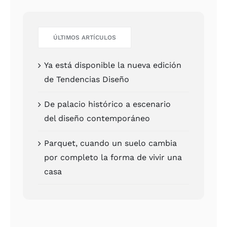
ÚLTI­MOS ARTÍCU­LOS
Ya está dis­po­ni­ble la nue­va edi­ción
de Ten­den­cias Dise­ño
De pala­cio his­tó­ri­co a esce­na­rio
del dise­ño con­tem­po­rá­neo
Par­quet, cuan­do un sue­lo cam­bia
por com­ple­to la for­ma de vivir una
casa