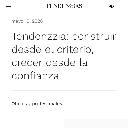
Saltar
Toggle
al
Navigation
contenido
mayo 19, 2026
INICIO
Tendenzzia: construir
ARQUITECTURA
desde el criterio,
crecer desde la
INTERIORISMO
confianza
CONTRACT
PROFESIONALES
Ofi­cios y pro­fe­sio­na­les
MÁS SECCIONES