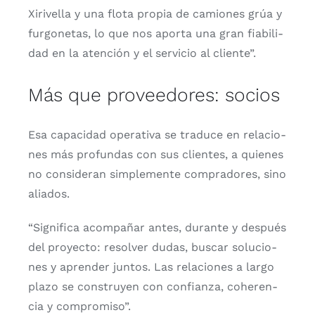
Xiri­ve­lla y una flo­ta pro­pia de camio­nes grúa y
fur­go­ne­tas, lo que nos apor­ta una gran fia­bi­li­
dad en la aten­ción y el ser­vi­cio al clien­te”.
Más que proveedores: socios
Esa capa­ci­dad ope­ra­ti­va se tra­du­ce en rela­cio­
nes más pro­fun­das con sus clien­tes, a quie­nes
no con­si­de­ran sim­ple­men­te com­pra­do­res, sino
alia­dos.
“Sig­ni­fi­ca acom­pa­ñar antes, duran­te y des­pués
del pro­yec­to: resol­ver dudas, bus­car solu­cio­
nes y apren­der jun­tos. Las rela­cio­nes a lar­go
pla­zo se cons­tru­yen con con­fian­za, cohe­ren­
cia y com­pro­mi­so”.