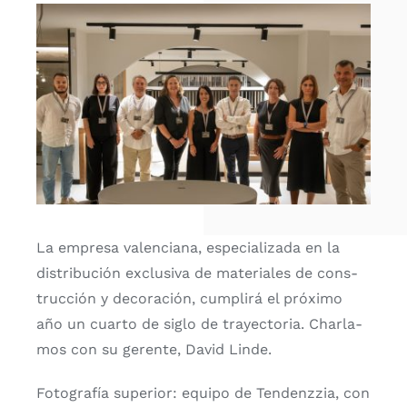
CONTACTO
La empre­sa valen­cia­na, espe­cia­li­za­da en la
dis­tri­bu­ción exclu­si­va de mate­ria­les de cons­
truc­ción y deco­ra­ción, cum­pli­rá el pró­xi­mo
año un cuar­to de siglo de tra­yec­to­ria. Char­la­
mos con su geren­te, David Lin­de.
Foto­gra­fía supe­rior: equi­po de Ten­denz­zia, con