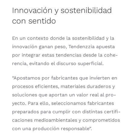
Innovación y sostenibilidad
con sentido
En un con­tex­to don­de la sos­te­ni­bi­li­dad y la
inno­va­ción ganan peso, Ten­denz­zia apues­ta
por inte­grar estas ten­den­cias des­de la cohe­
ren­cia, evi­tan­do el dis­cur­so super­fi­cial.
“Apos­ta­mos por fabri­can­tes que invier­ten en
pro­ce­sos efi­cien­tes, mate­ria­les dura­de­ros y
solu­cio­nes que apor­tan un valor real al pro­
yec­to. Para ello, selec­cio­na­mos fabri­can­tes
pre­pa­ra­dos para cum­plir con dis­tin­tas cer­ti­fi­
ca­cio­nes medioam­bien­ta­les y com­pro­me­ti­dos
con una pro­duc­ción res­pon­sa­ble”.