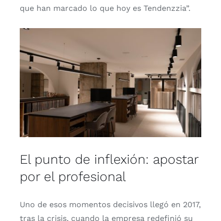
que han mar­ca­do lo que hoy es Ten­denz­zia”.
El punto de inflexión: apostar
por el profesional
Uno de esos momen­tos deci­si­vos lle­gó en 2017,
tras la cri­sis, cuan­do la empre­sa rede­fi­nió su