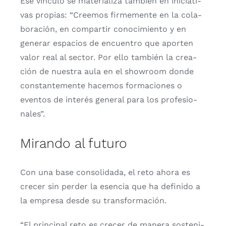
Ese víncu­lo se mate­ria­li­za tam­bién en ini­cia­ti­
vas pro­pias: “Cree­mos fir­me­men­te en la cola­
bo­ra­ción, en com­par­tir cono­ci­mien­to y en
gene­rar espa­cios de encuen­tro que apor­ten
valor real al sec­tor. Por ello tam­bién la crea­
ción de nues­tra aula en el show­room don­de
cons­tan­te­men­te hace­mos for­ma­cio­nes o
even­tos de inte­rés gene­ral para los pro­fe­sio­
na­les”.
Mirando al futuro
Con una base con­so­li­da­da, el reto aho­ra es
cre­cer sin per­der la esen­cia que ha defi­ni­do a
la empre­sa des­de su trans­for­ma­ción.
“El prin­ci­pal reto es cre­cer de mane­ra sos­te­ni­