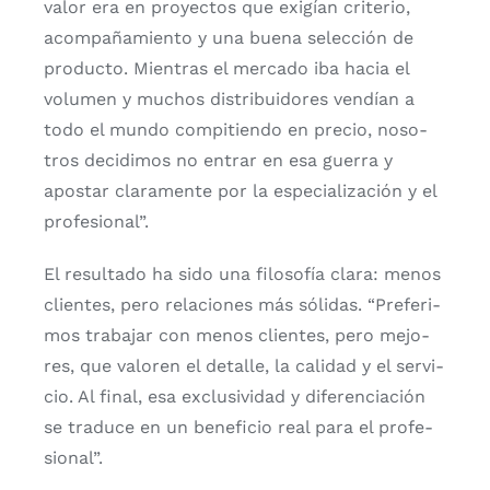
valor era en pro­yec­tos que exi­gían cri­te­rio,
acom­pa­ña­mien­to y una bue­na selec­ción de
pro­duc­to. Mien­tras el mer­ca­do iba hacia el
volu­men y muchos dis­tri­bui­do­res ven­dían a
todo el mun­do com­pi­tien­do en pre­cio, noso­
tros deci­di­mos no entrar en esa gue­rra y
apos­tar cla­ra­men­te por la espe­cia­li­za­ción y el
pro­fe­sio­nal”.
El resul­ta­do ha sido una filo­so­fía cla­ra: menos
clien­tes, pero rela­cio­nes más sóli­das. “Pre­fe­ri­
mos tra­ba­jar con menos clien­tes, pero mejo­
res, que valo­ren el deta­lle, la cali­dad y el ser­vi­
cio. Al final, esa exclu­si­vi­dad y dife­ren­cia­ción
se tra­du­ce en un bene­fi­cio real para el pro­fe­
sio­nal”.