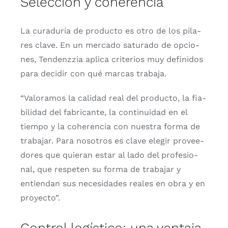
Selección y coherencia
La cura­du­ría de pro­duc­to es otro de los pila­
res cla­ve. En un mer­ca­do satu­ra­do de opcio­
nes, Ten­denz­zia apli­ca cri­te­rios muy defi­ni­dos
para deci­dir con qué mar­cas tra­ba­ja.
“Valo­ra­mos la cali­dad real del pro­duc­to, la fia­
bi­li­dad del fabri­can­te, la con­ti­nui­dad en el
tiem­po y la cohe­ren­cia con nues­tra for­ma de
tra­ba­jar. Para noso­tros es cla­ve ele­gir pro­vee­
do­res que quie­ran estar al lado del pro­fe­sio­
nal, que res­pe­ten su for­ma de tra­ba­jar y
entien­dan sus nece­si­da­des reales en obra y en
pro­yec­to”.
Control logístico: una ventaja