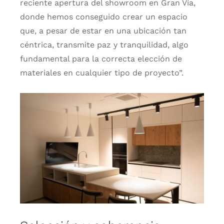
recien­te aper­tu­ra del show­room en Gran Vía,
don­de hemos con­se­gui­do crear un espa­cio
que, a pesar de estar en una ubi­ca­ción tan
cén­tri­ca, trans­mi­te paz y tran­qui­li­dad, algo
fun­da­men­tal para la correc­ta elec­ción de
mate­ria­les en cual­quier tipo de pro­yec­to”.