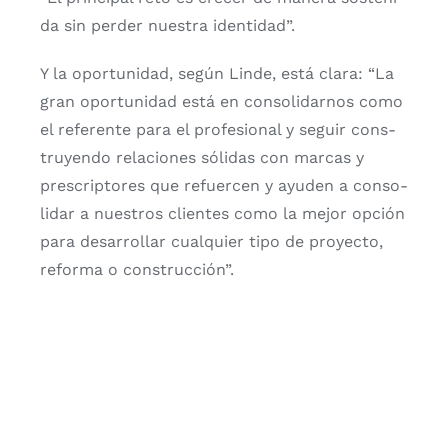
da sin per­der nues­tra iden­ti­dad”.
Y la opor­tu­ni­dad, según Lin­de, está cla­ra: “La
gran opor­tu­ni­dad está en con­so­li­dar­nos como
el refe­ren­te para el pro­fe­sio­nal y seguir cons­
tru­yen­do rela­cio­nes sóli­das con mar­cas y
pres­crip­to­res que refuer­cen y ayu­den a con­so­
li­dar a nues­tros clien­tes como la mejor opción
para desa­rro­llar cual­quier tipo de pro­yec­to,
refor­ma o cons­truc­ción”.