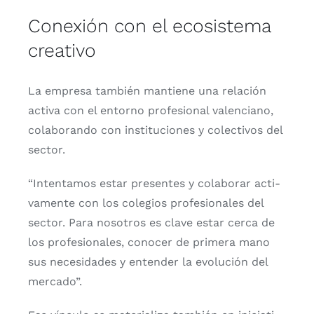
Conexión con el ecosistema
creativo
La empre­sa tam­bién man­tie­ne una rela­ción
acti­va con el entorno pro­fe­sio­nal valen­ciano,
cola­bo­ran­do con ins­ti­tu­cio­nes y colec­ti­vos del
sec­tor.
“Inten­ta­mos estar pre­sen­tes y cola­bo­rar acti­
va­men­te con los cole­gios pro­fe­sio­na­les del
sec­tor. Para noso­tros es cla­ve estar cer­ca de
los pro­fe­sio­na­les, cono­cer de pri­me­ra mano
sus nece­si­da­des y enten­der la evo­lu­ción del
mer­ca­do”.