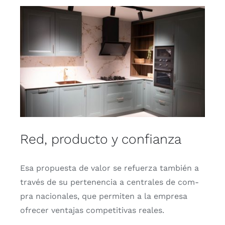
Red, producto y confianza
Esa pro­pues­ta de valor se refuer­za tam­bién a
tra­vés de su per­te­nen­cia a cen­tra­les de com­
pra nacio­na­les, que per­mi­ten a la empre­sa
ofre­cer ven­ta­jas com­pe­ti­ti­vas reales.