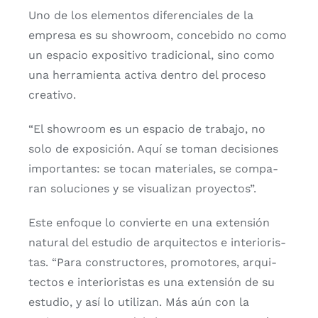
Uno de los ele­men­tos dife­ren­cia­les de la
empre­sa es su show­room, con­ce­bi­do no como
un espa­cio expo­si­ti­vo tra­di­cio­nal, sino como
una herra­mien­ta acti­va den­tro del pro­ce­so
crea­ti­vo.
“El show­room es un espa­cio de tra­ba­jo, no
solo de expo­si­ción. Aquí se toman deci­sio­nes
impor­tan­tes: se tocan mate­ria­les, se com­pa­
ran solu­cio­nes y se visua­li­zan pro­yec­tos”.
Este enfo­que lo con­vier­te en una exten­sión
natu­ral del estu­dio de arqui­tec­tos e inte­rio­ris­
tas. “Para cons­truc­to­res, pro­mo­to­res, arqui­
tec­tos e inte­rio­ris­tas es una exten­sión de su
estu­dio, y así lo uti­li­zan. Más aún con la