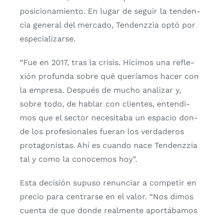
posi­cio­na­mien­to. En lugar de seguir la ten­den­
cia gene­ral del mer­ca­do, Ten­denz­zia optó por
espe­cia­li­zar­se.
“Fue en 2017, tras la cri­sis. Hici­mos una refle­
xión pro­fun­da sobre qué que­ría­mos hacer con
la empre­sa. Des­pués de mucho ana­li­zar y,
sobre todo, de hablar con clien­tes, enten­di­
mos que el sec­tor nece­si­ta­ba un espa­cio don­
de los pro­fe­sio­na­les fue­ran los ver­da­de­ros
pro­ta­go­nis­tas. Ahí es cuan­do nace Ten­denz­zia
tal y como la cono­ce­mos hoy”.
Esta deci­sión supu­so renun­ciar a com­pe­tir en
pre­cio para cen­trar­se en el valor. “Nos dimos
cuen­ta de que don­de real­men­te apor­tá­ba­mos