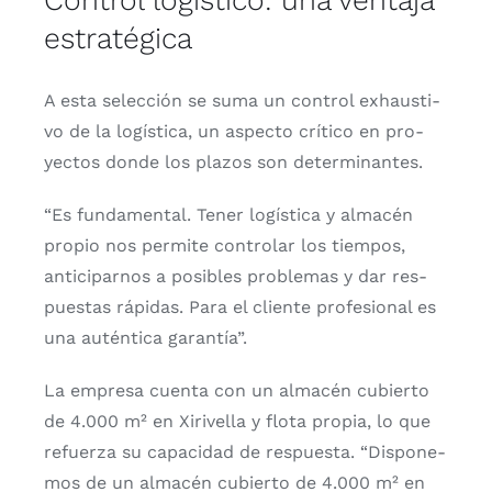
estratégica
A esta selec­ción se suma un con­trol exhaus­ti­
vo de la logís­ti­ca, un aspec­to crí­ti­co en pro­
yec­tos don­de los pla­zos son deter­mi­nan­tes.
“Es fun­da­men­tal. Tener logís­ti­ca y alma­cén
pro­pio nos per­mi­te con­tro­lar los tiem­pos,
anti­ci­par­nos a posi­bles pro­ble­mas y dar res­
pues­tas rápi­das. Para el clien­te pro­fe­sio­nal es
una autén­ti­ca garan­tía”.
La empre­sa cuen­ta con un alma­cén cubier­to
de 4.000 m² en Xiri­ve­lla y flo­ta pro­pia, lo que
refuer­za su capa­ci­dad de res­pues­ta. “Dis­po­ne­
mos de un alma­cén cubier­to de 4.000 m² en