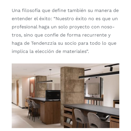
Una filo­so­fía que defi­ne tam­bién su mane­ra de
enten­der el éxi­to: “Nues­tro éxi­to no es que un
pro­fe­sio­nal haga un solo pro­yec­to con noso­
tros, sino que con­fíe de for­ma recu­rren­te y
haga de Ten­denz­zia su socio para todo lo que
impli­ca la elec­ción de mate­ria­les”.