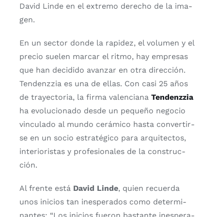
David Lin­de en el extre­mo dere­cho de la ima­
gen.
En un sec­tor don­de la rapi­dez, el volu­men y el
pre­cio sue­len mar­car el rit­mo, hay empre­sas
que han deci­di­do avan­zar en otra direc­ción.
Ten­denz­zia
es una de ellas. Con casi 25 años
de tra­yec­to­ria, la fir­ma valen­cia­na
Ten­denz­zia
ha evo­lu­cio­na­do des­de un peque­ño nego­cio
vin­cu­la­do al mun­do cerá­mi­co has­ta con­ver­tir­
se en un socio estra­té­gi­co para arqui­tec­tos,
inte­rio­ris­tas y pro­fe­sio­na­les de la cons­truc­
ción.
Al fren­te está
David Lin­de
, quien recuer­da
unos ini­cios tan ines­pe­ra­dos como deter­mi­
nan­tes: “Los ini­cios fue­ron bas­tan­te ines­pe­ra­