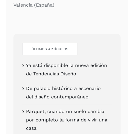
Valen­cia (Espa­ña)
ÚLTI­MOS ARTÍCU­LOS
Ya está dis­po­ni­ble la nue­va edi­ción
de Ten­den­cias Dise­ño
De pala­cio his­tó­ri­co a esce­na­rio
del dise­ño con­tem­po­rá­neo
Par­quet, cuan­do un sue­lo cam­bia
por com­ple­to la for­ma de vivir una
casa