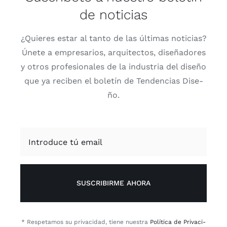
de noticias
¿Quie­res estar al tan­to de las últi­mas noti­cias?
Úne­te a empre­sa­rios, arqui­tec­tos, dise­ña­do­res
y otros pro­fe­sio­na­les de la indus­tria del dise­ño
que ya reci­ben el bole­tín de Ten­den­cias Dise­
ño.
SUSCRIBIRME AHORA
* Res­pe­ta­mos su pri­va­ci­dad, tie­ne nues­tra
Polí­ti­ca de Pri­va­ci­