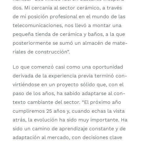
dos. Mi cer­ca­nía al sec­tor cerá­mi­co, a tra­vés
de mi posi­ción pro­fe­sio­nal en el mun­do de las
tele­co­mu­ni­ca­cio­nes, nos lle­vó a mon­tar una
peque­ña tien­da de cerá­mi­ca y baños, a la que
pos­te­rior­men­te se sumó un alma­cén de mate­
ria­les de cons­truc­ción”.
Lo que comen­zó casi como una opor­tu­ni­dad
deri­va­da de la expe­rien­cia pre­via ter­mi­nó con­
vir­tién­do­se en un pro­yec­to sóli­do que, con el
paso de los años, ha sabi­do adap­tar­se al con­
tex­to cam­bian­te del sec­tor. “El pró­xi­mo año
cum­pli­re­mos 25 años y, cuan­do echas la vis­ta
atrás, la evo­lu­ción ha sido muy impor­tan­te. Ha
sido un camino de apren­di­za­je cons­tan­te y de
adap­ta­ción al mer­ca­do, con deci­sio­nes cla­ve