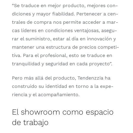
“Se tra­du­ce en mejor pro­duc­to, mejo­res con­
di­cio­nes y mayor fia­bi­li­dad. Per­te­ne­cer a cen­
tra­les de com­pra nos per­mi­te acce­der a mar­
cas líde­res en con­di­cio­nes ven­ta­jo­sas, ase­gu­
rar el sumi­nis­tro, estar al día en inno­va­ción y
man­te­ner una estruc­tu­ra de pre­cios com­pe­ti­
ti­va. Para el pro­fe­sio­nal, esto se tra­du­ce en
tran­qui­li­dad y segu­ri­dad en cada pro­yec­to”.
Pero más allá del pro­duc­to, Ten­denz­zia ha
cons­trui­do su iden­ti­dad en torno a la expe­
rien­cia y el acom­pa­ña­mien­to.
El showroom como espacio
de trabajo