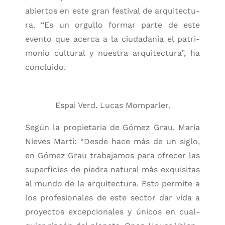
abier­tos en este gran fes­ti­val de arqui­tec­tu­
ra. “Es un orgu­llo for­mar par­te de este
even­to que acer­ca a la ciu­da­da­nía el patri­
mo­nio cul­tu­ral y nues­tra arqui­tec­tu­ra”, ha
con­clui­do.
Espai Verd. Lucas Mom­par­ler.
Según la pro­pie­ta­ria de Gómez Grau, María
Nie­ves Mar­tí: “Des­de hace más de un siglo,
en Gómez Grau tra­ba­ja­mos para ofre­cer las
super­fi­cies de pie­dra natu­ral más exqui­si­tas
al mun­do de la arqui­tec­tu­ra. Esto per­mi­te a
los pro­fe­sio­na­les de este sec­tor dar vida a
pro­yec­tos excep­cio­na­les y úni­cos en cual­