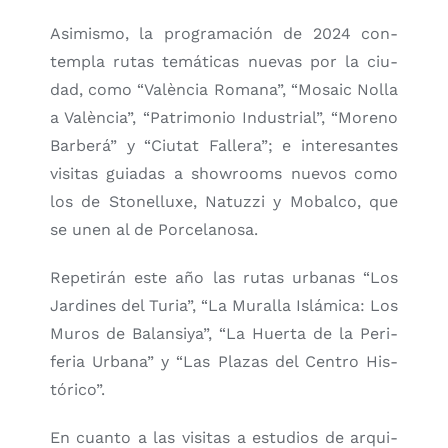
Asi­mis­mo, la pro­gra­ma­ción de 2024 con­
tem­pla rutas temá­ti­cas nue­vas por la ciu­
dad, como “Valèn­cia Roma­na”, “Mosaic Nolla
a Valèn­cia”, “Patri­mo­nio Indus­trial”, “Moreno
Bar­be­rá” y “Ciu­tat Falle­ra”; e intere­san­tes
visi­tas guia­das a show­rooms nue­vos como
los de Sto­ne­llu­xe, Natuz­zi y Mobal­co, que
se unen al de Por­ce­la­no­sa.
Repe­ti­rán este año las rutas urba­nas “Los
Jar­di­nes del Turia”, “La Mura­lla Islá­mi­ca: Los
Muros de Balan­si­ya”, “La Huer­ta de la Peri­
fe­ria Urba­na” y “Las Pla­zas del Cen­tro His­
tó­ri­co”.
En cuan­to a las visi­tas a estu­dios de arqui­