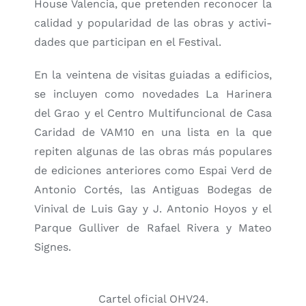
Hou­se Valen­cia, que pre­ten­den reco­no­cer la
cali­dad y popu­la­ri­dad de las obras y acti­vi­
da­des que par­ti­ci­pan en el Fes­ti­val.
En la vein­te­na de visi­tas guia­das a edi­fi­cios,
se inclu­yen como nove­da­des La Hari­ne­ra
del Grao y el Cen­tro Mul­ti­fun­cio­nal de Casa
Cari­dad de VAM10 en una lis­ta en la que
repi­ten algu­nas de las obras más popu­la­res
de edi­cio­nes ante­rio­res como Espai Verd de
Anto­nio Cor­tés, las Anti­guas Bode­gas de
Vini­val de Luis Gay y J. Anto­nio Hoyos y el
Par­que Gulli­ver de Rafael Rive­ra y Mateo
Sig­nes.
Car­tel ofi­cial OHV24.