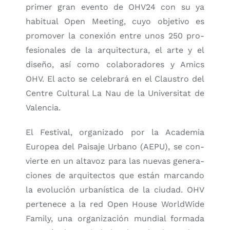
pri­mer gran even­to de OHV24 con su ya
habi­tual Open Mee­ting, cuyo obje­ti­vo es
pro­mo­ver la cone­xión entre unos 250 pro­
fe­sio­na­les de la arqui­tec­tu­ra, el arte y el
dise­ño, así como cola­bo­ra­do­res y Amics
OHV. El acto se cele­bra­rá en el Claus­tro del
Cen­tre Cul­tu­ral La Nau de la Uni­ver­si­tat de
Valen­cia.
El Fes­ti­val, orga­ni­za­do por la Aca­de­mia
Euro­pea del Pai­sa­je Urbano (AEPU), se con­
vier­te en un alta­voz para las nue­vas gene­ra­
cio­nes de arqui­tec­tos que están mar­can­do
la evo­lu­ción urba­nís­ti­ca de la ciu­dad. OHV
per­te­ne­ce a la red Open Hou­se World­Wi­de
Family, una orga­ni­za­ción mun­dial for­ma­da