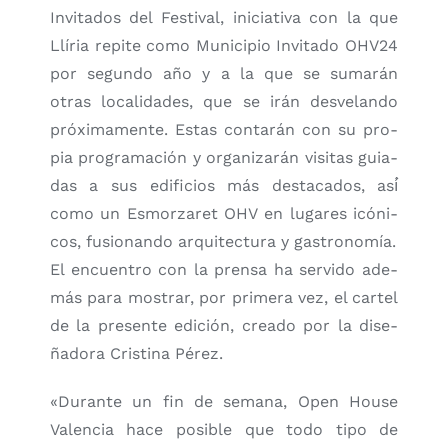
Invi­ta­dos del Fes­ti­val, ini­cia­ti­va con la que
Llí­ria repi­te como Muni­ci­pio Invi­ta­do OHV24
por segun­do año y a la que se suma­rán
otras loca­li­da­des, que se irán des­ve­lan­do
pró­xi­ma­men­te. Estas con­ta­rán con su pro­
pia pro­gra­ma­ción y orga­ni­za­rán visi­tas guia­
das a sus edi­fi­cios más des­ta­ca­dos, así́
como un Esmor­za­ret OHV en luga­res icó­ni­
cos, fusio­nan­do arqui­tec­tu­ra y gas­tro­no­mía.
El encuen­tro con la pren­sa ha ser­vi­do ade­
más para mos­trar, por pri­me­ra vez, el car­tel
de la pre­sen­te edi­ción, crea­do por la dise­
ña­do­ra Cris­ti­na Pérez.
«Duran­te un fin de sema­na, Open Hou­se
Valen­cia hace posi­ble que todo tipo de