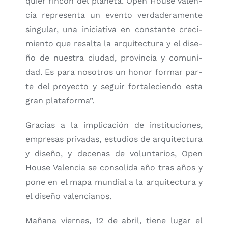
quier rin­cón del pla­ne­ta. Open Hou­se Valen­
cia repre­sen­ta un even­to ver­da­de­ra­men­te
sin­gu­lar, una ini­cia­ti­va en cons­tan­te cre­ci­
mien­to que resal­ta la arqui­tec­tu­ra y el dise­
ño de nues­tra ciu­dad, pro­vin­cia y comu­ni­
dad. Es para noso­tros un honor for­mar par­
te del pro­yec­to y seguir for­ta­le­cien­do esta
gran pla­ta­for­ma”.
Gra­cias a la impli­ca­ción de ins­ti­tu­cio­nes,
empre­sas pri­va­das, estu­dios de arqui­tec­tu­ra
y dise­ño, y dece­nas de volun­ta­rios, Open
Hou­se Valen­cia se con­so­li­da año tras años y
pone en el mapa mun­dial a la arqui­tec­tu­ra y
el dise­ño valen­cia­nos.
Maña­na vier­nes, 12 de abril, tie­ne lugar el