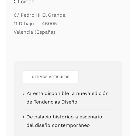
Oficinas
C/ Pedro III El Gran­de,
11 D bajo — 46005
Valen­cia (Espa­ña)
ÚLTI­MOS ARTÍCU­LOS
Ya está dis­po­ni­ble la nue­va edi­ción
de Ten­den­cias Dise­ño
De pala­cio his­tó­ri­co a esce­na­rio
del dise­ño con­tem­po­rá­neo