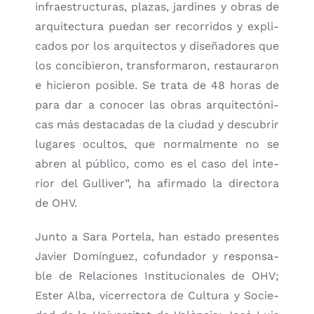
infra­es­truc­tu­ras, pla­zas, jar­di­nes y obras de
arqui­tec­tu­ra pue­dan ser reco­rri­dos y expli­
ca­dos por los arqui­tec­tos y dise­ña­do­res que
los con­ci­bie­ron, trans­for­ma­ron, res­tau­ra­ron
e hicie­ron posi­ble. Se tra­ta de 48 horas de
para dar a cono­cer las obras arqui­tec­tó­ni­
cas más des­ta­ca­das de la ciu­dad y des­cu­brir
luga­res ocul­tos, que nor­mal­men­te no se
abren al públi­co, como es el caso del inte­
rior del Gulli­ver”, ha afir­ma­do la direc­to­ra
de OHV.
Jun­to a Sara Por­te­la, han esta­do pre­sen­tes
Javier Domín­guez, cofun­da­dor y res­pon­sa­
ble de Rela­cio­nes Ins­ti­tu­cio­na­les de OHV;
Ester Alba, vice­rrec­to­ra de Cul­tu­ra y Socie­