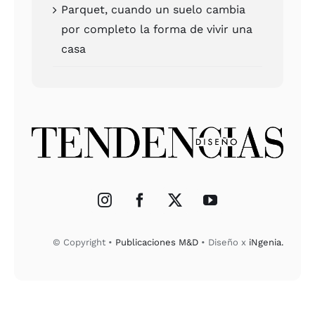
Par­quet, cuan­do un sue­lo cam­bia
por com­ple­to la for­ma de vivir una
casa
© Copy­right •
Publi­ca­cio­nes M&D
• Dise­ño x
iNge­nia.