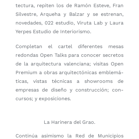
tec­tu­ra, repi­ten los de Ramón Este­ve, Fran
Sil­ves­tre, Arqueha y Bal­zar y se estre­nan,
nove­da­des, 022 estu­dio, Viru­ta Lab y Lau­ra
Yer­pes Estu­dio de Inte­rio­ris­mo.
Com­ple­tan el car­tel dife­ren­tes mesas
redon­das Open Talks para cono­cer secre­tos
de la arqui­tec­tu­ra valen­cia­na; visi­tas Open
Pre­mium a obras arqui­tec­tó­ni­cas emble­má­
ti­cas, vis­tas téc­ni­cas a show­rooms de
empre­sas de dise­ño y cons­truc­ción; con­
cur­sos; y expo­si­cio­nes.
La Hari­ne­ra del Grao.
Con­ti­núa asi­mis­mo la Red de Muni­ci­pios