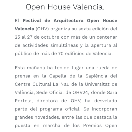
Open Hou­se Valen­cia.
El
Fes­ti­val de Arqui­tec­tu­ra Open Hou­se
Valen­cia
(OHV) orga­ni­za su sex­ta edi­ción del
25 al 27 de octu­bre con más de un cen­te­nar
de acti­vi­da­des simul­tá­neas y la aper­tu­ra al
públi­co de más de 70 edi­fi­cios de Valen­cia.
Esta maña­na ha teni­do lugar una rue­da de
pren­sa en la Cape­lla de la Sapièn­cia del
Cen­tre Cul­tu­ral La Nau de la Uni­ver­si­tat de
Valèn­cia, Sede Ofi­cial de OHV24, don­de Sara
Por­te­la, direc­to­ra de OHV, ha des­ve­la­do
par­te del pro­gra­ma ofi­cial. Se incor­po­ran
gran­des nove­da­des, entre las que des­ta­ca la
pues­ta en mar­cha de los Pre­mios Open