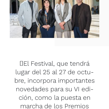
CONTACTO
El Fes­ti­val, que ten­drá
lugar del 25 al 27 de octu­
bre, incor­po­ra impor­tan­tes
nove­da­des para su VI edi­
ción, como la pues­ta en
mar­cha de los Pre­mios