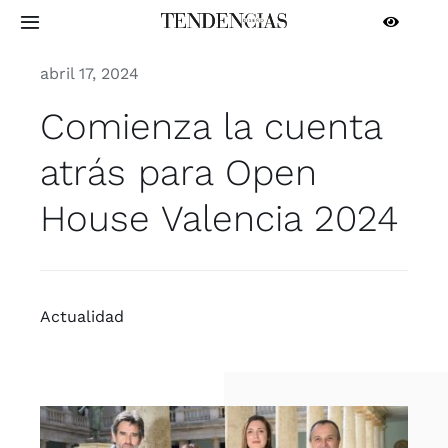
Saltar
Toggle
al
Navigation
contenido
abril 17, 2024
INICIO
Comienza la cuenta
ARQUITECTURA
atrás para Open
House Valencia 2024
INTERIORISMO
CONTRACT
Actua­li­dad
PROFESIONALES
MÁS SECCIONES