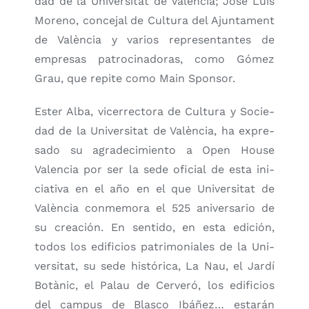
dad de la Uni­ver­si­tat de Valèn­cia; José Luis
Moreno, con­ce­jal de Cul­tu­ra del Ajun­ta­ment
de Valèn­cia y varios repre­sen­tan­tes de
empre­sas patro­ci­na­do­ras, como Gómez
Grau, que repi­te como Main Spon­sor.
Ester Alba, vice­rrec­to­ra de Cul­tu­ra y Socie­
dad de la Uni­ver­si­tat de Valèn­cia, ha expre­
sa­do su agra­de­ci­mien­to a Open Hou­se
Valen­cia por ser la sede ofi­cial de esta ini­
cia­ti­va en el año en el que Uni­ver­si­tat de
Valèn­cia con­me­mo­ra el 525 ani­ver­sa­rio de
su crea­ción. En sen­ti­do, en esta edi­ción,
todos los edi­fi­cios patri­mo­nia­les de la Uni­
ver­si­tat, su sede his­tó­ri­ca, La Nau, el Jar­dí
Botà­nic, el Palau de Cer­ve­ró, los edi­fi­cios
del cam­pus de Blas­co Ibá­ñez… esta­rán