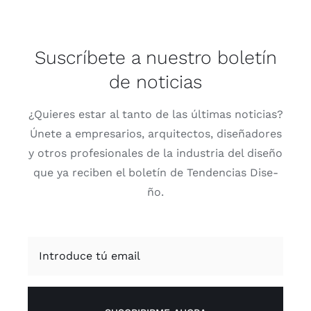
Suscríbete a nuestro boletín
de noticias
¿Quie­res estar al tan­to de las últi­mas noti­cias?
Úne­te a empre­sa­rios, arqui­tec­tos, dise­ña­do­res
y otros pro­fe­sio­na­les de la indus­tria del dise­ño
que ya reci­ben el bole­tín de Ten­den­cias Dise­
ño.