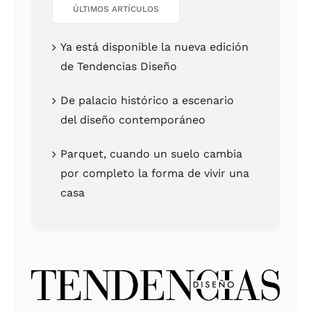
ÚLTI­MOS ARTÍCU­LOS
Ya está dis­po­ni­ble la nue­va edi­ción
de Ten­den­cias Dise­ño
De pala­cio his­tó­ri­co a esce­na­rio
del dise­ño con­tem­po­rá­neo
Par­quet, cuan­do un sue­lo cam­bia
por com­ple­to la for­ma de vivir una
casa