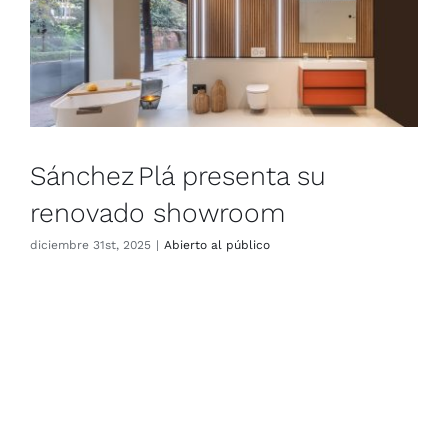
CONTACTO
Sánchez Plá presenta su
renovado showroom
diciem­bre 31st, 2025
|
Abier­to al públi­co