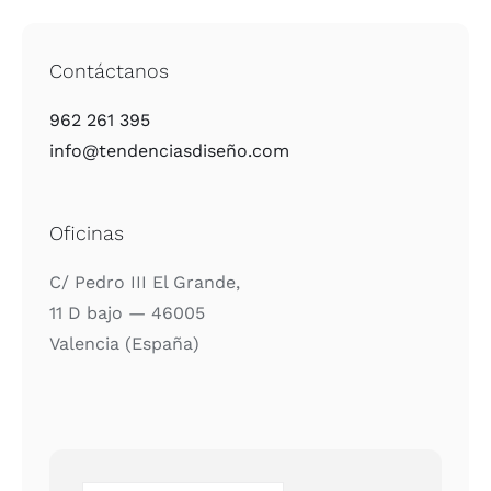
Contáctanos
962 261 395
info@tendenciasdiseño.com
Oficinas
C/ Pedro III El Gran­de,
11 D bajo — 46005
Valen­cia (Espa­ña)