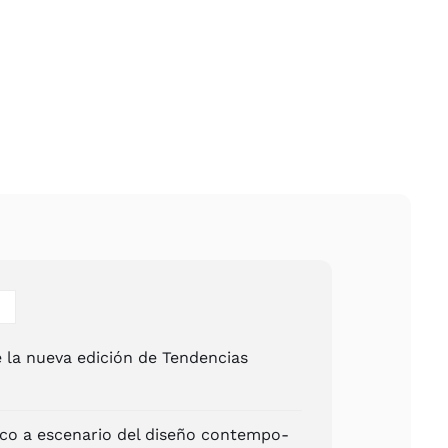
le la nue­va edi­ción de Ten­den­cias
ri­co a esce­na­rio del dise­ño con­tem­po­