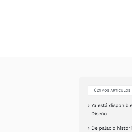
ÚLTI­MOS ARTÍCU­LOS
Ya está dis­po­ni­b
Dise­ño
De pala­cio his­tó­