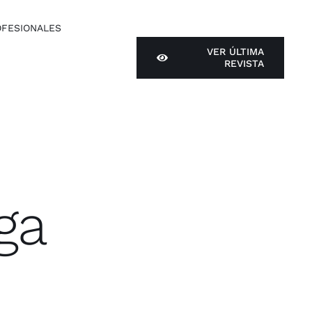
OFESIONALES
VER ÚLTI­MA
REVIS­TA
ga