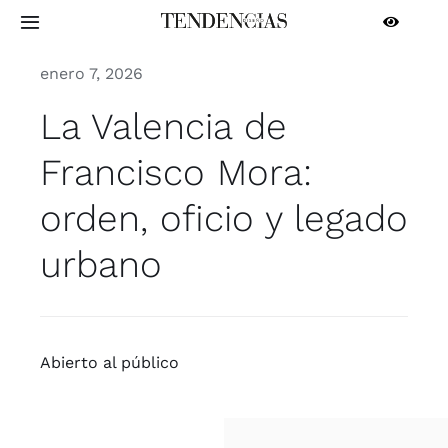
Saltar
Toggle
al
Navigation
contenido
enero 7, 2026
INICIO
La Valencia de
ARQUITECTURA
Francisco Mora:
orden, oficio y legado
INTERIORISMO
urbano
CONTRACT
PROFESIONALES
Abier­to al públi­co
MÁS SECCIONES