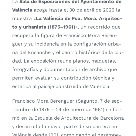
La
Sala de Expo­si­cio­nes del Ayun­ta­mien­to de
Valèn­cia
aco­ge has­ta el 30 de abril de 2026 la
mues­tra «
La Valèn­cia de Fco. Mora. Arqui­tec­
to y urba­nis­ta (1875–1961)
», un reco­rri­do que
recu­pe­ra la figu­ra de Fran­cis­co Mora Beren­
guer y su inci­den­cia en la con­fi­gu­ra­ción urba­
na del Ensan­che y el cen­tro his­tó­ri­co de la ciu­
dad. La expo­si­ción reúne pla­nos, maque­tas,
foto­gra­fías y docu­men­ta­ción de archi­vo que
per­mi­ten eva­luar su con­tri­bu­ción téc­ni­ca y
esté­ti­ca al pai­sa­je cons­trui­do de Valen­cia.
Fran­cis­co Mora Beren­guer (Sagun­to, 7 de sep­
tiem­bre de 1875 – 24 de enero de 1961) se for­
mó en la Escue­la de Arqui­tec­tu­ra de Bar­ce­lo­na
y desa­rro­lló la mayor par­te de su carre­ra en
Valèn­cia des­de 1901, com­bi­nan­do el desem­pe­