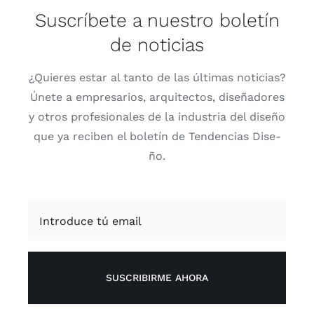
Suscríbete a nuestro boletín
de noticias
¿Quie­res estar al tan­to de las últi­mas noti­cias?
Úne­te a empre­sa­rios, arqui­tec­tos, dise­ña­do­res
y otros pro­fe­sio­na­les de la indus­tria del dise­ño
que ya reci­ben el bole­tín de Ten­den­cias Dise­
ño.
SUSCRIBIRME AHORA