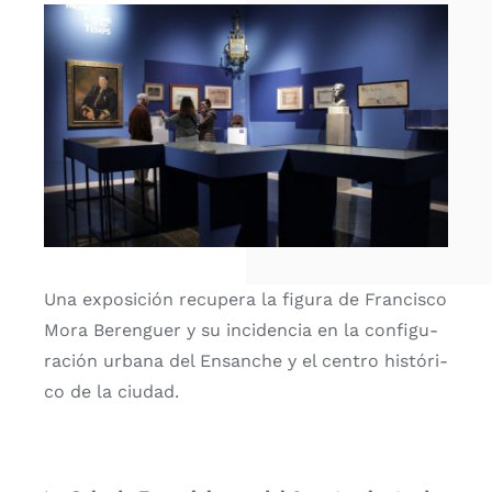
CONTACTO
Una expo­si­ción recu­pe­ra la figu­ra de Fran­cis­co
Mora Beren­guer y su inci­den­cia en la con­fi­gu­
ra­ción urba­na del Ensan­che y el cen­tro his­tó­ri­
co de la ciu­dad.