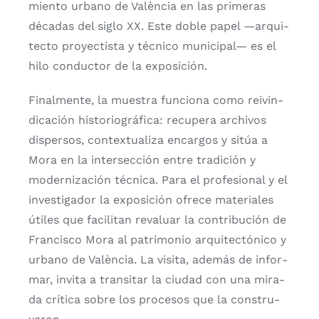
mien­to urbano de Valèn­cia en las pri­me­ras
déca­das del siglo XX. Este doble papel —arqui­
tec­to pro­yec­tis­ta y téc­ni­co muni­ci­pal— es el
hilo con­duc­tor de la expo­si­ción.
Final­men­te, la mues­tra fun­cio­na como rei­vin­
di­ca­ción his­to­rio­grá­fi­ca: recu­pe­ra archi­vos
dis­per­sos, con­tex­tua­li­za encar­gos y sitúa a
Mora en la inter­sec­ción entre tra­di­ción y
moder­ni­za­ción téc­ni­ca. Para el pro­fe­sio­nal y el
inves­ti­ga­dor la expo­si­ción ofre­ce mate­ria­les
úti­les que faci­li­tan reva­luar la con­tri­bu­ción de
Francis­co Mora al patri­mo­nio arqui­tec­tó­ni­co y
urbano de Valèn­cia. La visi­ta, ade­más de infor­
mar, invi­ta a tran­si­tar la ciu­dad con una mira­
da crí­ti­ca sobre los pro­ce­sos que la cons­tru­