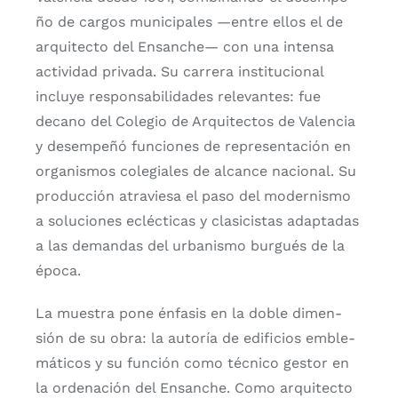
ño de car­gos muni­ci­pa­les —entre ellos el de
arqui­tec­to del Ensan­che— con una inten­sa
acti­vi­dad pri­va­da. Su carre­ra ins­ti­tu­cio­nal
inclu­ye res­pon­sa­bi­li­da­des rele­van­tes: fue
decano del Cole­gio de Arqui­tec­tos de Valen­cia
y desem­pe­ñó fun­cio­nes de repre­sen­ta­ción en
orga­nis­mos cole­gia­les de alcan­ce nacio­nal. Su
pro­duc­ción atra­vie­sa el paso del moder­nis­mo
a solu­cio­nes ecléc­ti­cas y cla­si­cis­tas adap­ta­das
a las deman­das del urba­nis­mo bur­gués de la
épo­ca.
La mues­tra pone énfa­sis en la doble dimen­
sión de su obra: la auto­ría de edi­fi­cios emble­
má­ti­cos y su fun­ción como téc­ni­co ges­tor en
la orde­na­ción del Ensan­che. Como arqui­tec­to