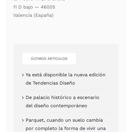
11 D bajo — 46005
Valen­cia (Espa­ña)
ÚLTI­MOS ARTÍCU­LOS
Ya está dis­po­ni­ble la nue­va edi­ción
de Ten­den­cias Dise­ño
De pala­cio his­tó­ri­co a esce­na­rio
del dise­ño con­tem­po­rá­neo
Par­quet, cuan­do un sue­lo cam­bia
por com­ple­to la for­ma de vivir una