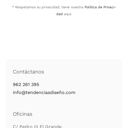
* Res­pe­ta­mos su pri­va­ci­dad, tie­ne nues­tra
Polí­ti­ca de Pri­va­ci­
dad
aquí.
Contáctanos
962 261 395
info@tendenciasdiseño.com
Oficinas
C/ Pedro III El Gran­de,