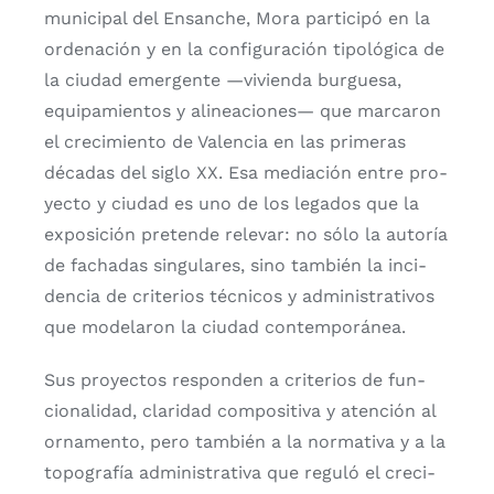
muni­ci­pal del Ensan­che, Mora par­ti­ci­pó en la
orde­na­ción y en la con­fi­gu­ra­ción tipo­ló­gi­ca de
la ciu­dad emer­gen­te —vivien­da bur­gue­sa,
equi­pa­mien­tos y ali­nea­cio­nes— que mar­ca­ron
el cre­ci­mien­to de Valen­cia en las pri­me­ras
déca­das del siglo XX. Esa media­ción entre pro­
yec­to y ciu­dad es uno de los lega­dos que la
expo­si­ción pre­ten­de rele­var: no sólo la auto­ría
de facha­das sin­gu­la­res, sino tam­bién la inci­
den­cia de cri­te­rios téc­ni­cos y admi­nis­tra­ti­vos
que mode­la­ron la ciu­dad con­tem­po­rá­nea.
Sus pro­yec­tos res­pon­den a cri­te­rios de fun­
cio­na­li­dad, cla­ri­dad com­po­si­ti­va y aten­ción al
orna­men­to, pero tam­bién a la nor­ma­ti­va y a la
topo­gra­fía admi­nis­tra­ti­va que regu­ló el cre­ci­